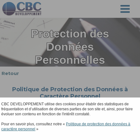
Protection des
Données
Personnelles
Retour
Politique de Protection des Données à
Caractère Personnel
CBC DEVELOPPEMENT utilise des cookies pour établir des statistiques de
fréquentation et d’utilisation de diverses parties de son site et, ainsi, pour faire
Lorsque vous utilisez et interagissez avec nos sites
évoluer son contenu en fonction de l'intérêt constaté.
internet ou nos services, communiquez avec nous
ou nous contactez, visitez nos bureaux ou assistez à
Pour en savoir plus, consultez notre «
Politique de protection des données à
nos événements, nous pouvons collecter,utiliser,
caractère personnel
»
partager et traiter des informations vous
concernant ("données personnelles").